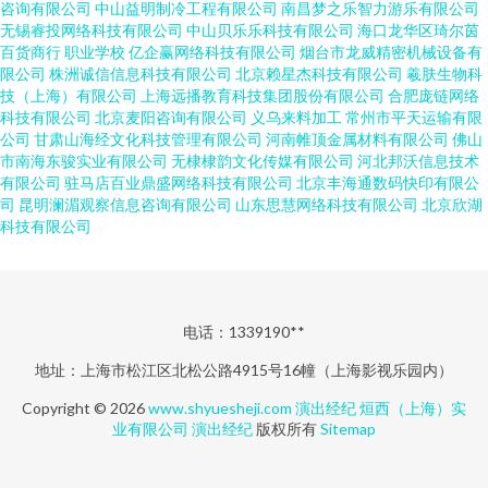
咨询有限公司
中山益明制冷工程有限公司
南昌梦之乐智力游乐有限公司
无锡睿投网络科技有限公司
中山贝乐乐科技有限公司
海口龙华区琦尔茵
百货商行
职业学校
亿企赢网络科技有限公司
烟台市龙威精密机械设备有
限公司
株洲诚信信息科技有限公司
北京赖星杰科技有限公司
羲肤生物科
技（上海）有限公司
上海远播教育科技集团股份有限公司
合肥庞链网络
科技有限公司
北京麦阳咨询有限公司
义乌来料加工
常州市平天运输有限
公司
甘肃山海经文化科技管理有限公司
河南帷顶金属材料有限公司
佛山
市南海东骏实业有限公司
无棣棣韵文化传媒有限公司
河北邦沃信息技术
有限公司
驻马店百业鼎盛网络科技有限公司
北京丰海通数码快印有限公
司
昆明澜湄观察信息咨询有限公司
山东思慧网络科技有限公司
北京欣湖
科技有限公司
电话：1339190**
地址：上海市松江区北松公路4915号16幢（上海影视乐园内）
Copyright © 2026
www.shyuesheji.com
演出经纪
烜西（上海）实
业有限公司
演出经纪
版权所有
Sitemap