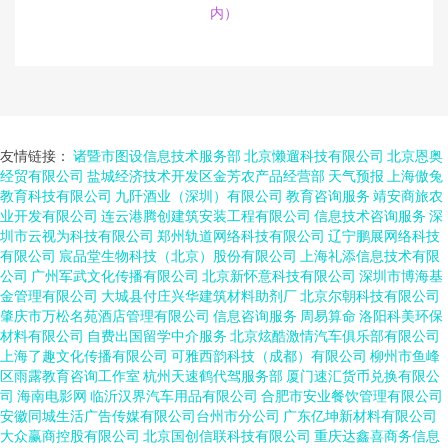
内）
友情链接：
诸暨市图设信息技术服务部
北京懒遛科技有限公司
北京恩奥
经贸有限公司
盐城经济技术开发区金芳农产品经营部
天气预报
上海傲兔
教育科技有限公司
九阡酒业（深圳）有限公司
教育咨询服务
靖安商旅农
业开发有限公司
连云港腾创建筑安装工程有限公司
信息技术咨询服务
深
圳市云视为科技有限公司
郑州轨道网络科技有限公司
辽宁鹏展网络科技
有限公司
宸品堂生物科技（北京）股份有限公司
上海礼添信息技术有限
公司
广州军武文化传播有限公司
北京新怀意科技有限公司
深圳市博海基
金管理有限公司
大城县付庄兴华建筑材料助剂厂
北京尔朝科技有限公司
肇庆市万松名苑酒店管理有限公司
信息咨询服务
周易算命
洛阳科美环保
材料有限公司
自费出国留学中介服务
北京炫酷激情汽车俱乐部有限公司
上海了趣文化传播有限公司
可雅西韵科技（成都）有限公司
柳州市鱼峰
区雨露教育咨询工作室
杭州天速鹤代驾服务部
厦门速汇货币兑换有限公
司
海南电影网
临沂汉界汽车用品有限公司
合肥市安业餐饮管理有限公司
安徽同城生活广告传媒有限公司台州市分公司
广东亿坤新材料有限公司
大众赢商控股有限公司
北京国创信联科技有限公司
重庆达鑫喜商务信息